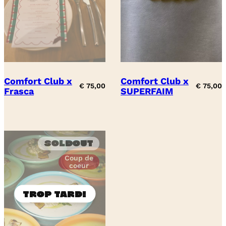
Comfort Club x
Comfort Club x
€
75,00
€
75,00
Frasca
SUPERFAIM
Soldout
Coup de
coeur