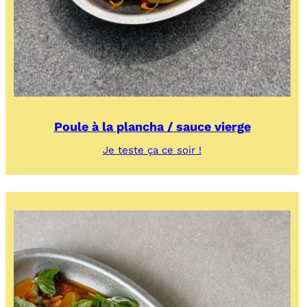
Poule à la plancha / sauce vierge
:
Je teste ça ce soir !
Poule
à
la
plancha
/
sauce
vierge