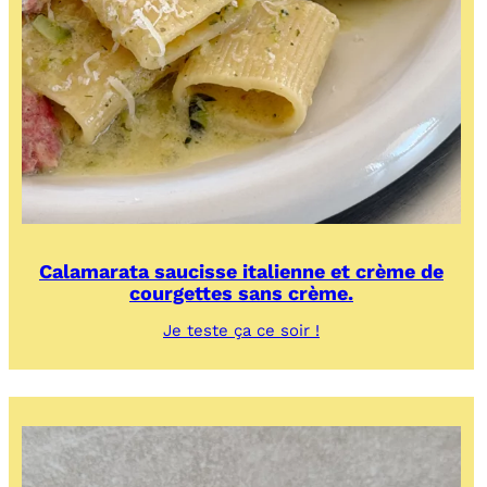
Calamarata saucisse italienne et crème de
courgettes sans crème.
:
Je teste ça ce soir !
Calamarata
saucisse
italienne
et
crème
de
courgettes
sans