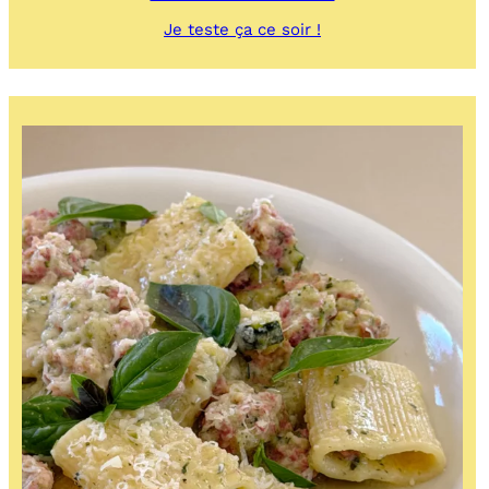
:
Je teste ça ce soir !
Fenouil
à
la
tomate