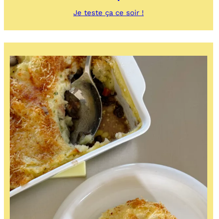
:
Je teste ça ce soir !
Pinsa
croustillante
au
houmous
chaud
&
pois
chiches
épicés