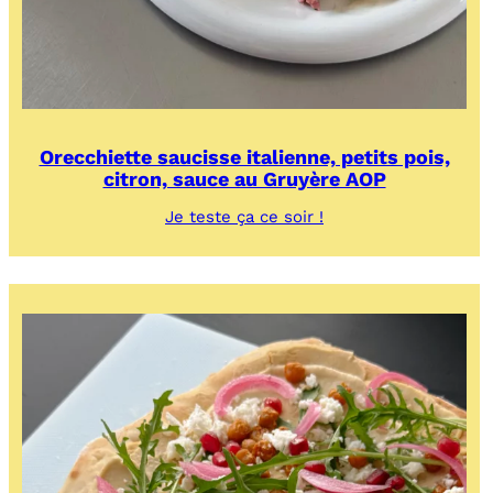
Orecchiette saucisse italienne, petits pois,
citron, sauce au Gruyère AOP
:
Je teste ça ce soir !
Orecchiette
saucisse
italienne,
petits
pois,
citron,
sauce
au
Gruyère
AOP