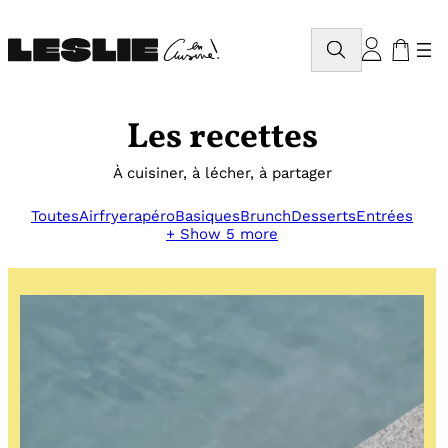
Aller
au
Rechercher
contenu
Les recettes
À cuisiner, à lécher, à partager
Toutes
Airfryer
apéro
Basiques
Brunch
Desserts
Entrées
+ Show 5 more