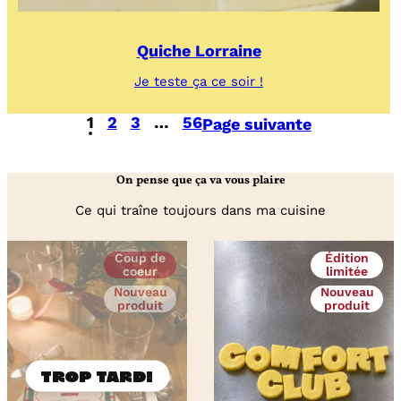
Quiche Lorraine
:
Je teste ça ce soir !
Quiche
Lorraine
1
2
3
…
56
Page suivante
On pense que ça va vous plaire
Ce qui traîne toujours dans ma cuisine
Coup de
Édition
coeur
limitée
Nouveau
Nouveau
produit
produit