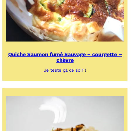
Quiche Saumon fumé Sauvage – courgette –
chèvre
:
Je teste ça ce soir !
Quiche
Saumon
fumé
Sauvage
–
courgette
–
chèvre