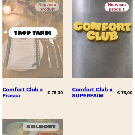
Nouveau
Nouveau
produit
produit
Comfort Club x
Comfort Club x
€
75,00
€
75,00
Frasca
SUPERFAIM
Soldout