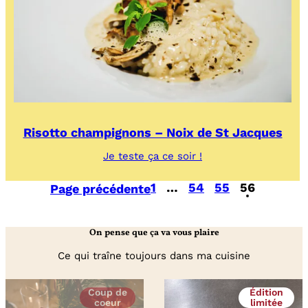
Risotto champignons – Noix de St Jacques
:
Je teste ça ce soir !
Risotto
champignons
1
…
54
55
56
Page précédente
–
Noix
de
St
On pense que ça va vous plaire
Jacques
Ce qui traîne toujours dans ma cuisine
Coup de
Édition
coeur
limitée