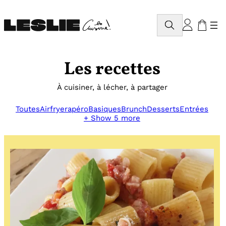
Aller
au
Rechercher
contenu
Les recettes
À cuisiner, à lécher, à partager
Toutes
Airfryer
apéro
Basiques
Brunch
Desserts
Entrées
+ Show 5 more