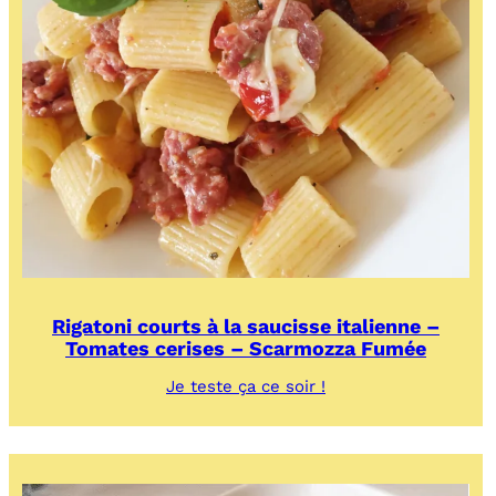
Rigatoni courts à la saucisse italienne –
Tomates cerises – Scarmozza Fumée
:
Je teste ça ce soir !
Rigatoni
courts
à
la
saucisse