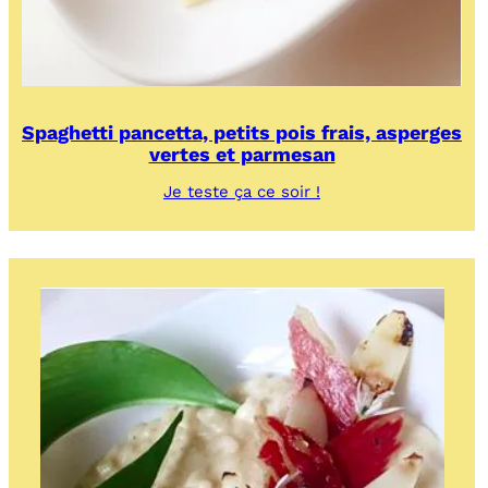
Spaghetti pancetta, petits pois frais, asperges
vertes et parmesan
:
Je teste ça ce soir !
Spaghetti
pancetta,
petits
pois
frais,
asperges
vertes
et
parmesan