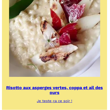
Risotto aux asperges vertes, coppa et ail des
ours
:
Je teste ça ce soir !
Risotto
aux