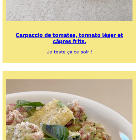
Carpaccio de tomates, tonnato léger et
câpres frits.
:
Je teste ça ce soir !
Carpaccio
de
tomates,
tonnato
léger
et
câpres
frits.