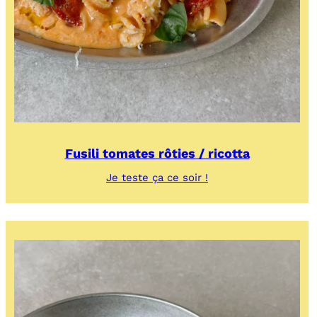
Fusili tomates rôties / ricotta
:
Je teste ça ce soir !
Fusili
tomates
rôties
/
ricotta