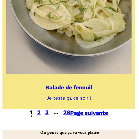
Salade de fenouil
:
Je teste ça ce soir !
Salade
de
1
2
3
…
28
Page suivante
fenouil
On pense que ça va vous plaire