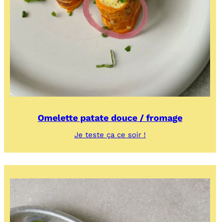
Omelette patate douce / fromage
:
Je teste ça ce soir !
Omelette
patate
douce
/
fromage