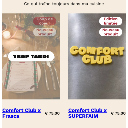
Ce qui traîne toujours dans ma cuisine
Coup de
Édition
coeur
limitée
Nouveau
Nouveau
produit
produit
Comfort Club x
Comfort Club x
€
75,00
€
75,00
Frasca
SUPERFAIM