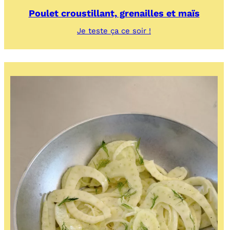
Poulet croustillant, grenailles et maïs
:
Je teste ça ce soir !
Poulet
croustillant,
grenailles
et
maïs