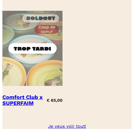
Soldout
Coup de
coeur
Comfort Club x
€
65,00
SUPERFAIM
Je veux voir tout!