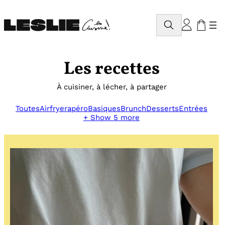
Aller
au
Rechercher
contenu
Les recettes
À cuisiner, à lécher, à partager
Toutes
Airfryer
apéro
Basiques
Brunch
Desserts
Entrées
+ Show 5 more