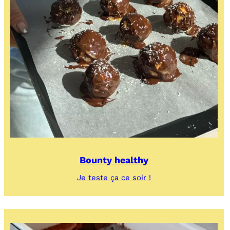
Bounty healthy
:
Je teste ça ce soir !
Bounty
healthy