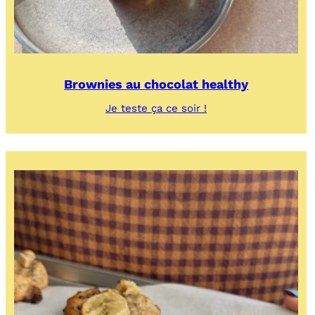
Brownies au chocolat healthy
:
Je teste ça ce soir !
Brownies
au
chocolat
healthy