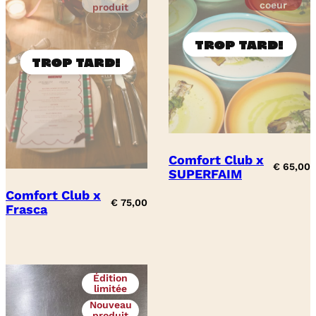
coeur
produit
Comfort Club x
€
65,00
SUPERFAIM
Comfort Club x
€
75,00
Frasca
Édition
limitée
Nouveau
produit