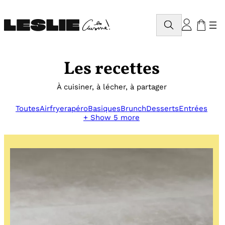
Aller
au
Rechercher
contenu
Les recettes
À cuisiner, à lécher, à partager
Toutes
Airfryer
apéro
Basiques
Brunch
Desserts
Entrées
+ Show 5 more