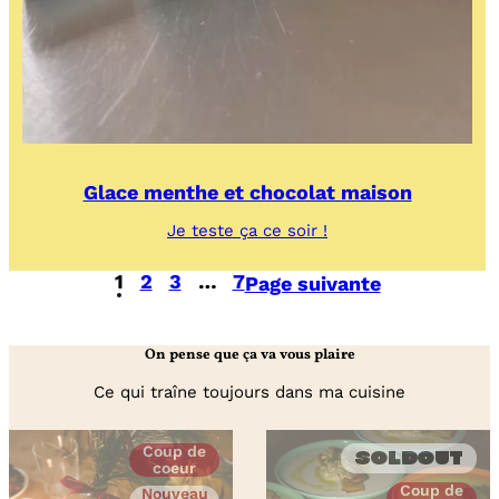
Glace menthe et chocolat maison
:
Je teste ça ce soir !
Glace
menthe
1
2
3
…
7
Page suivante
et
chocolat
maison
On pense que ça va vous plaire
Ce qui traîne toujours dans ma cuisine
Coup de
Soldout
coeur
Coup de
Nouveau