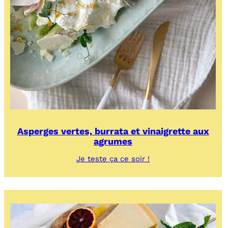
Asperges vertes, burrata et vinaigrette aux
agrumes
:
Je teste ça ce soir !
Asperges
vertes,
burrata
et
vinaigrette
aux
agrumes