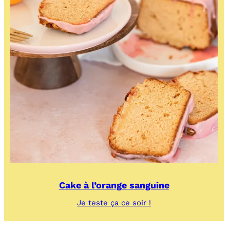
Cake à l’orange sanguine
:
Je teste ça ce soir !
Cake
à