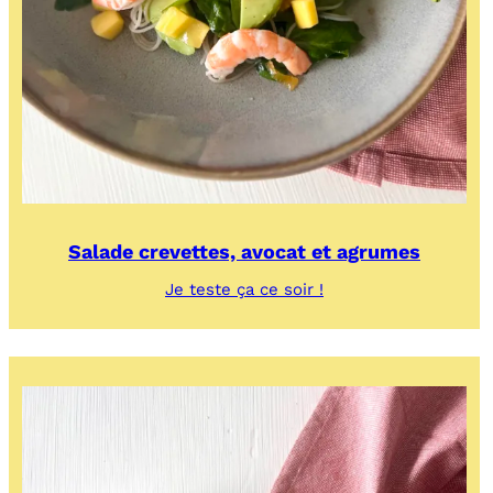
Salade crevettes, avocat et agrumes
:
Je teste ça ce soir !
Salade
crevettes,
avocat
et
agrumes