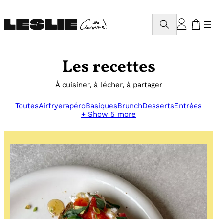
Aller
au
Rechercher
contenu
Les recettes
À cuisiner, à lécher, à partager
Toutes
Airfryer
apéro
Basiques
Brunch
Desserts
Entrées
+ Show 5 more