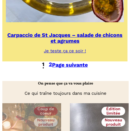
Carpaccio de St Jacques – salade de chicons
et agrumes
:
Je teste ça ce soir !
Carpaccio
de
1
2
Page suivante
St
Jacques
–
salade
On pense que ça va vous plaire
de
chicons
Ce qui traîne toujours dans ma cuisine
et
agrumes
Coup de
Édition
coeur
limitée
Nouveau
Nouveau
produit
produit