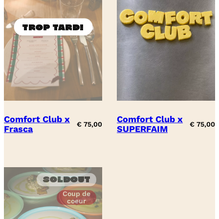
Comfort Club x
Comfort Club x
€
75,00
€
75,00
Frasca
SUPERFAIM
Soldout
Coup de
coeur