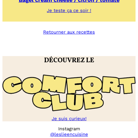
:
Je teste ça ce soir !
Bagel
cream
cheese
Retourner aux recettes
/
citron
/
tomate
DÉCOUVREZ LE
Je suis curieux!
Instagram
@leslieencuisine