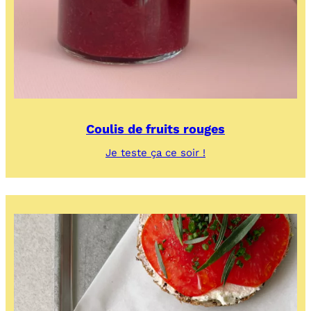
Coulis de fruits rouges
:
Je teste ça ce soir !
Coulis
de
fruits
rouges