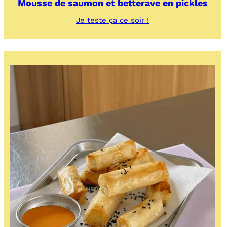
Mousse de saumon et betterave en pickles
:
Je teste ça ce soir !
Mousse
de
saumon
et
betterave
en
pickles