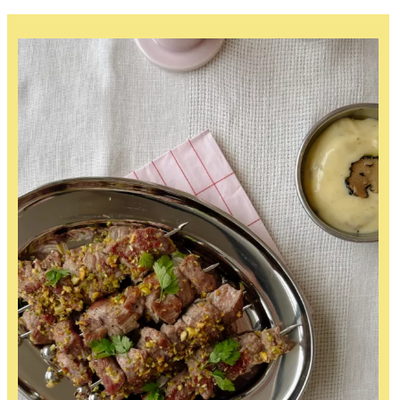
au
miso,
kiwi
&
citron
vert