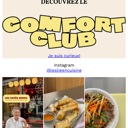
DÉCOUVREZ LE
Je suis curieux!
Instagram
@leslieencuisine