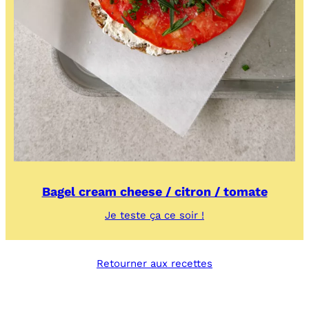
Bagel cream cheese / citron / tomate
:
Je teste ça ce soir !
Bagel
cream
cheese
Retourner aux recettes
/
citron
/
tomate