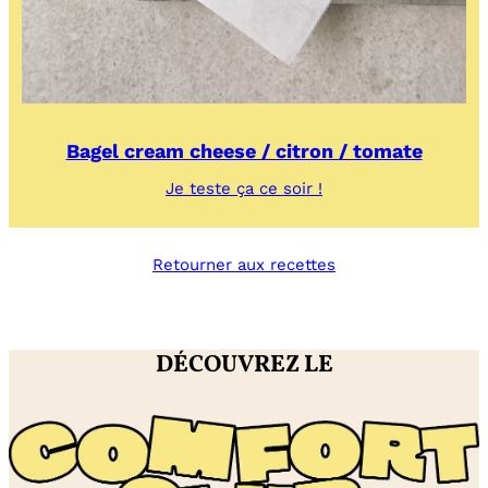
Bagel cream cheese / citron / tomate
:
Je teste ça ce soir !
Bagel
cream
cheese
Retourner aux recettes
/
citron
/
tomate
DÉCOUVREZ LE