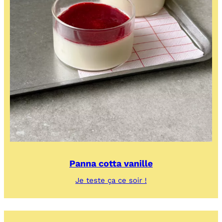
Panna cotta vanille
:
Je teste ça ce soir !
Panna
cotta
vanille