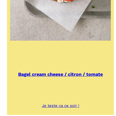
Bagel cream cheese / citron / tomate
:
Je teste ça ce soir !
Bagel
cream