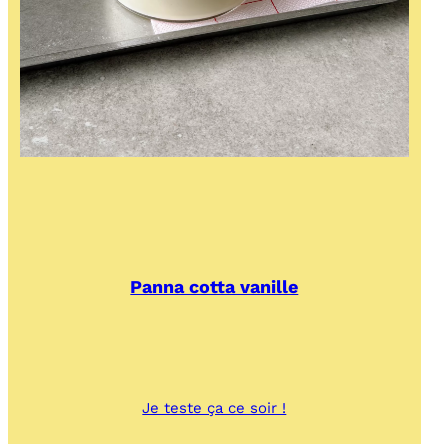
Panna cotta vanille
:
Je teste ça ce soir !
Panna
cotta