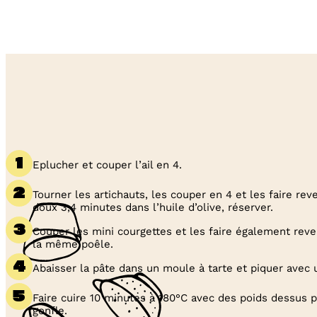
Eplucher et couper l’ail en 4.
Tourner les artichauts, les couper en 4 et les faire reven
doux 3,4 minutes dans l’huile d’olive, réserver.
Couper les mini courgettes et les faire également rev
la même poêle.
Abaisser la pâte dans un moule à tarte et piquer avec 
Faire cuire 10 minutes à 180°C avec des poids dessus p
gonfle.