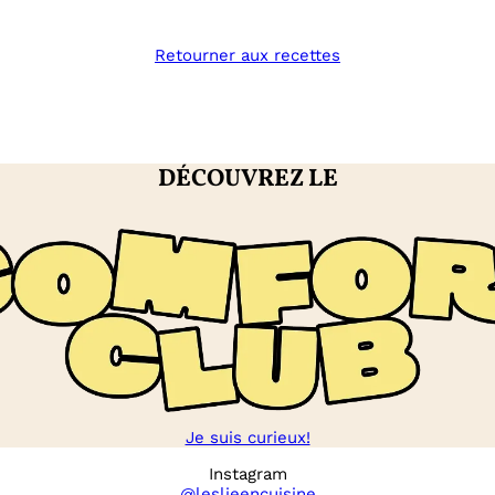
fruits
rouges
Retourner aux recettes
DÉCOUVREZ LE
Je suis curieux!
Instagram
@leslieencuisine