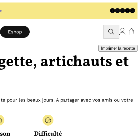
Facebook
Instagram
Pinteres
YouTu
TikT
te
Rechercher
Eshop
Imprimer la recette
ette, artichauts et
ite pour les beaux jours. A partager avec vos amis ou votre
sson
Difficulté