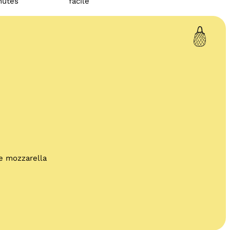
nutes
facile
e mozzarella