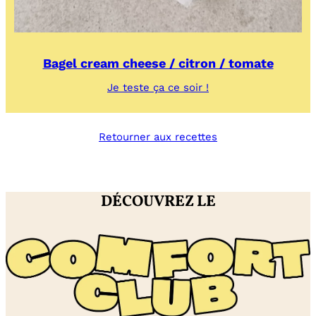
Bagel cream cheese / citron / tomate
:
Je teste ça ce soir !
Bagel
cream
cheese
Retourner aux recettes
/
citron
/
tomate
DÉCOUVREZ LE