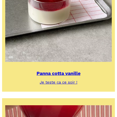
Panna cotta vanille
:
Je teste ça ce soir !
Panna
cotta
vanille