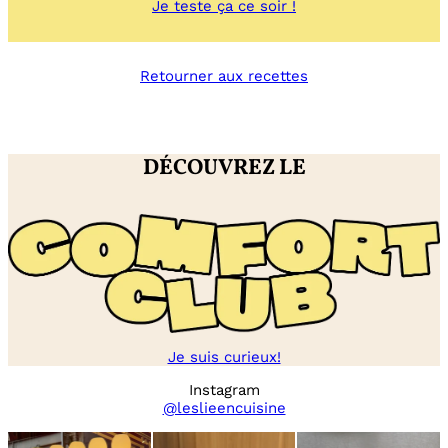
:
Je teste ça ce soir !
Bagel
cream
cheese
Retourner aux recettes
/
citron
/
tomate
DÉCOUVREZ LE
Je suis curieux!
Instagram
@leslieencuisine