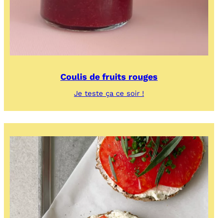
Coulis de fruits rouges
:
Je teste ça ce soir !
Coulis
de
fruits
rouges