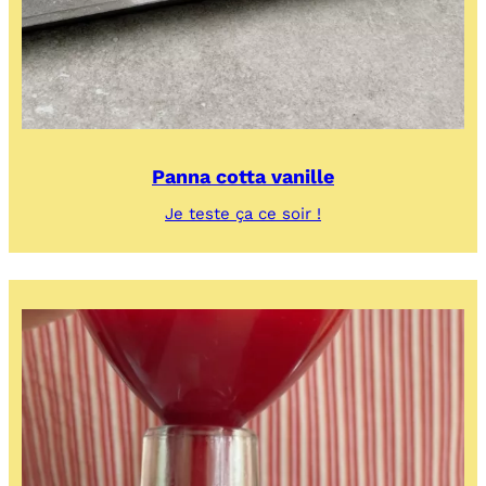
Panna cotta vanille
:
Je teste ça ce soir !
Panna
cotta
vanille