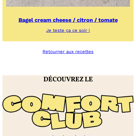
Bagel cream cheese / citron / tomate
:
Je teste ça ce soir !
Bagel
cream
cheese
Retourner aux recettes
/
citron
/
tomate
DÉCOUVREZ LE