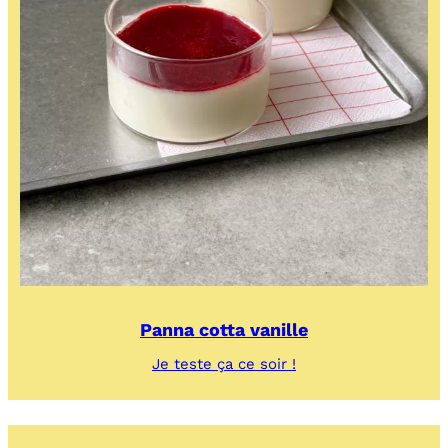
Panna cotta vanille
:
Je teste ça ce soir !
Panna
cotta
vanille