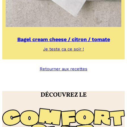
Bagel cream cheese / citron / tomate
:
Je teste ça ce soir !
Bagel
cream
cheese
Retourner aux recettes
/
citron
/
tomate
DÉCOUVREZ LE