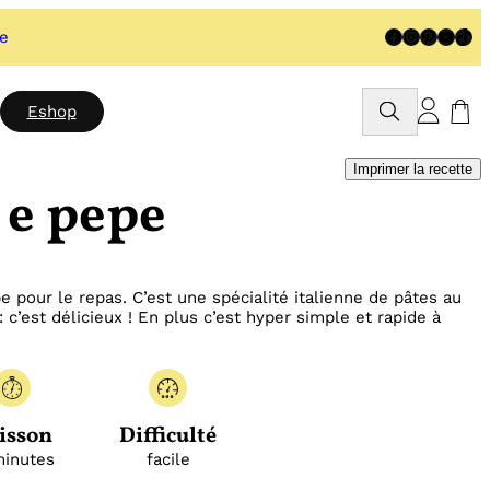
Facebook
Instagram
Pinteres
YouTu
TikT
te
Rechercher
Eshop
Imprimer la recette
 e pepe
pour le repas. C’est une spécialité italienne de pâtes au
 c’est délicieux ! En plus c’est hyper simple et rapide à
isson
Difficulté
minutes
facile