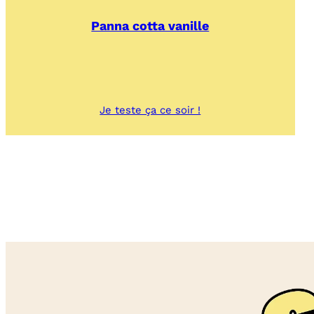
Panna cotta vanille
:
Je teste ça ce soir !
Panna
cotta
vanille