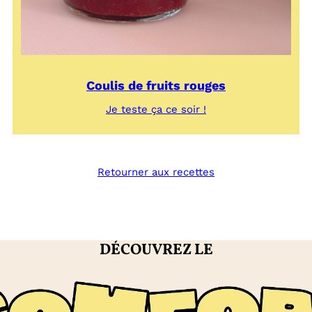
Coulis de fruits rouges
:
Je teste ça ce soir !
Coulis
de
fruits
rouges
Retourner aux recettes
DÉCOUVREZ LE