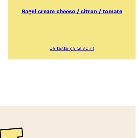
Bagel cream cheese / citron / tomate
:
Je teste ça ce soir !
Bagel
cream
cheese
/
citron
/
tomate