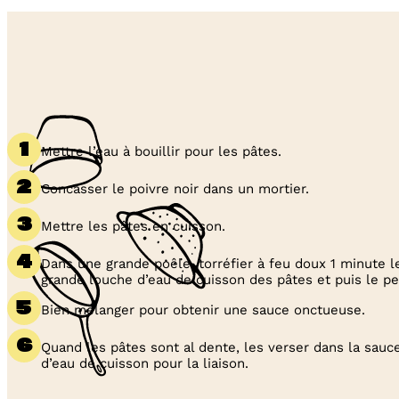
Mettre l’eau à bouillir pour les pâtes.
Concasser le poivre noir dans un mortier.
Mettre les pâtes en cuisson.
Dans une grande poêle, torréfier à feu doux 1 minute le
grande louche d’eau de cuisson des pâtes et puis le pe
Bien mélanger pour obtenir une sauce onctueuse.
Quand les pâtes sont al dente, les verser dans la sauc
d’eau de cuisson pour la liaison.