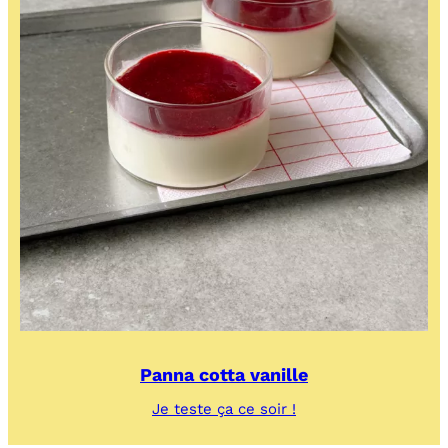
Panna cotta vanille
:
Je teste ça ce soir !
Panna
cotta