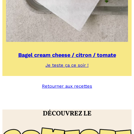
Bagel cream cheese / citron / tomate
:
Je teste ça ce soir !
Bagel
cream
cheese
Retourner aux recettes
/
citron
/
tomate
DÉCOUVREZ LE