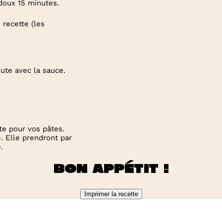
 doux 15 minutes.
 recette (les
nute avec la sauce.
te pour vos pâtes.
. Elle prendront par
.
Bon appétit !
Imprimer la recette