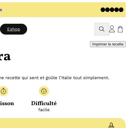
Facebook
Instagram
Pinteres
YouTu
TikT
te
Rechercher
Eshop
Imprimer la recette
ra
ne recette qui sent et goûte l’Italie tout simplement.
isson
Difficulté
facile