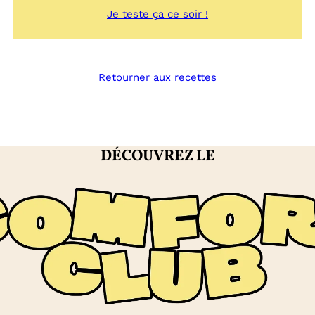
:
Je teste ça ce soir !
Coulis
de
fruits
rouges
Retourner aux recettes
DÉCOUVREZ LE