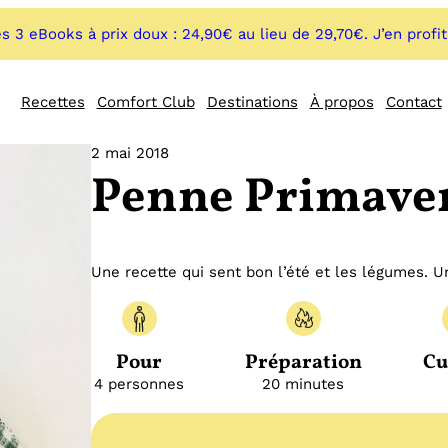
s 3 eBooks à prix doux : 24,90€ au lieu de 29,70€. J’en profi
Recettes
Comfort Club
Destinations
À propos
Contact
2 mai 2018
Penne Primave
Une recette qui sent bon l’été et les légumes. U
Pour
Préparation
Cu
4 personnes
20 minutes