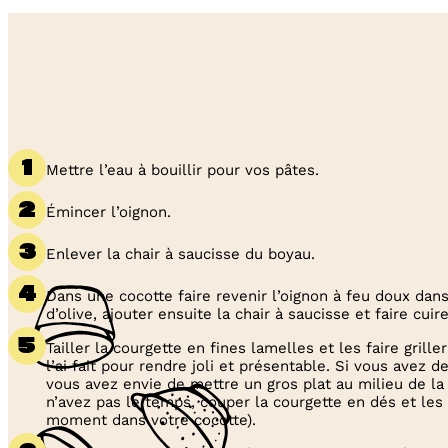
Mettre l’eau à bouillir pour vos pâtes.
Émincer l’oignon.
Enlever la chair à saucisse du boyau.
Dans une cocotte faire revenir l’oignon à feu doux dan
d’olive, ajouter ensuite la chair à saucisse et faire cui
Tailler la courgette en fines lamelles et les faire grill
l’ai fait pour rendre joli et présentable. Si vous avez d
vous avez envie de mettre un gros plat au milieu de la 
n’avez pas le temps, couper la courgette en dés et les
moment dans votre cocotte).