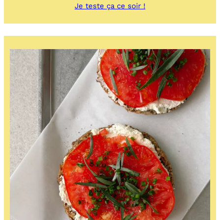
:
Je teste ça ce soir !
Coulis
de
fruits
rouges