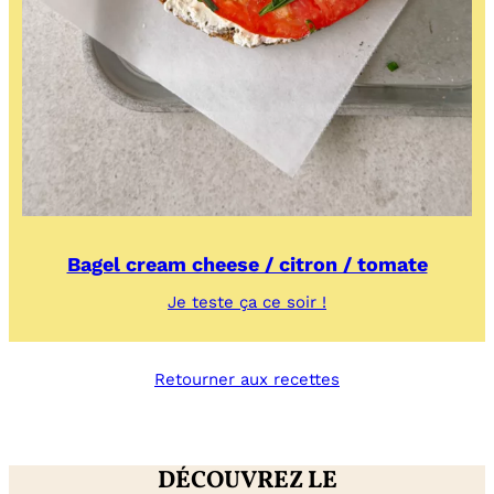
Bagel cream cheese / citron / tomate
:
Je teste ça ce soir !
Bagel
cream
cheese
Retourner aux recettes
/
citron
/
tomate
DÉCOUVREZ LE