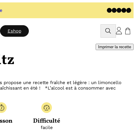
Facebook
Instagram
Pinteres
YouTu
TikT
te
Rechercher
Eshop
Imprimer la recette
tz
 vous propose une recette fraîche et légère : un limoncello
afraîchissant en été ! *L’alcool est à consommer avec
sson
Difficulté
facile