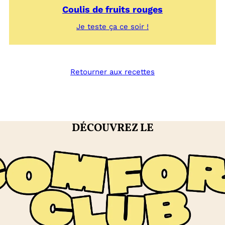
Coulis de fruits rouges
:
Je teste ça ce soir !
Coulis
de
fruits
rouges
Retourner aux recettes
DÉCOUVREZ LE