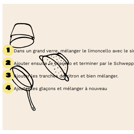
Dans un grand verre, mélanger le limoncello avec le si
Ajouter ensuite le proseco et terminer par le Schwep
Ajouter les tranches de citron et bien mélanger.
Ajouter les glaçons et mélanger à nouveau