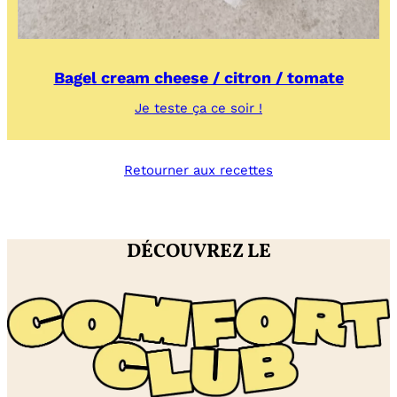
Bagel cream cheese / citron / tomate
:
Je teste ça ce soir !
Bagel
cream
cheese
Retourner aux recettes
/
citron
/
tomate
DÉCOUVREZ LE