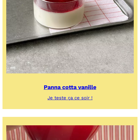
Panna cotta vanille
:
Je teste ça ce soir !
Panna
cotta
vanille