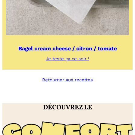
Bagel cream cheese / citron / tomate
:
Je teste ça ce soir !
Bagel
cream
cheese
Retourner aux recettes
/
citron
/
tomate
DÉCOUVREZ LE