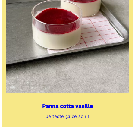
Panna cotta vanille
:
Je teste ça ce soir !
Panna
cotta
vanille