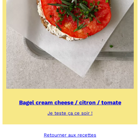
Bagel cream cheese / citron / tomate
:
Je teste ça ce soir !
Bagel
cream
cheese
Retourner aux recettes
/