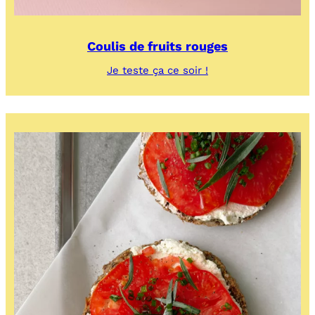
Coulis de fruits rouges
:
Je teste ça ce soir !
Coulis
de
fruits
rouges