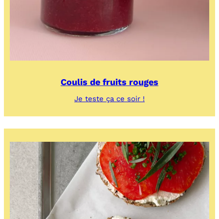
Coulis de fruits rouges
:
Je teste ça ce soir !
Coulis
de
fruits
rouges