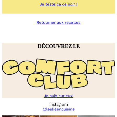
:
Je teste ça ce soir !
Bagel
cream
cheese
Retourner aux recettes
/
citron
/
tomate
DÉCOUVREZ LE
Je suis curieux!
Instagram
@leslieencuisine