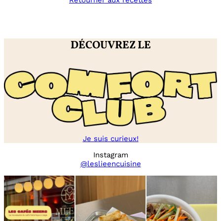
Retourner aux recettes
/
citron
/
tomate
DÉCOUVREZ LE
Je suis curieux!
Instagram
@leslieencuisine