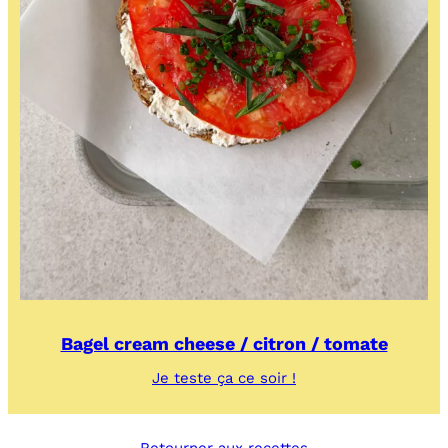
Bagel cream cheese / citron / tomate
:
Je teste ça ce soir !
Bagel
cream
cheese