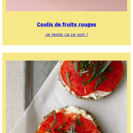
Coulis de fruits rouges
:
Je teste ça ce soir !
Coulis
de
fruits
rouges