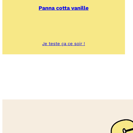
Panna cotta vanille
:
Je teste ça ce soir !
Panna
cotta
vanille