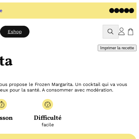
Facebook
Instagram
Pinteres
YouTu
TikT
te
Rechercher
Eshop
Imprimer la recette
ta
vous propose le Frozen Margarita. Un cocktail qui va vous
gereux pour la santé. A consommer avec modération.
sson
Difficulté
facile