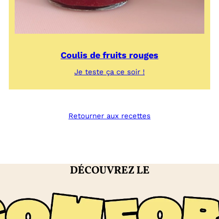
Coulis de fruits rouges
:
Je teste ça ce soir !
Coulis
de
fruits
rouges
Retourner aux recettes
DÉCOUVREZ LE