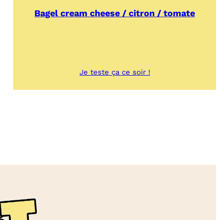
Bagel cream cheese / citron / tomate
:
Je teste ça ce soir !
Bagel
cream
cheese
/
citron
/
tomate