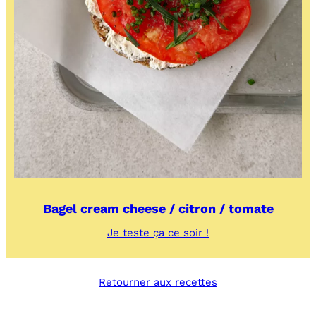
Bagel cream cheese / citron / tomate
:
Je teste ça ce soir !
Bagel
cream
cheese
Retourner aux recettes
/
citron
/