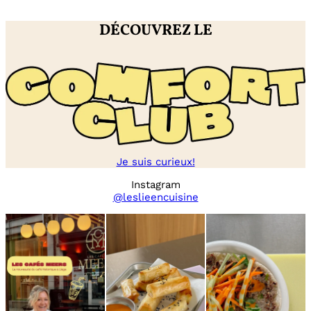
tomate
DÉCOUVREZ LE
Je suis curieux!
Instagram
@leslieencuisine