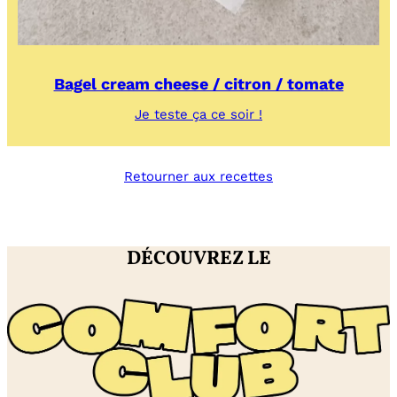
Bagel cream cheese / citron / tomate
:
Je teste ça ce soir !
Bagel
cream
cheese
Retourner aux recettes
/
citron
/
tomate
DÉCOUVREZ LE