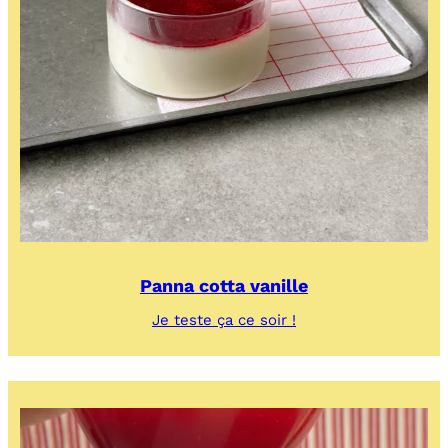
Panna cotta vanille
:
Je teste ça ce soir !
Panna
cotta
vanille