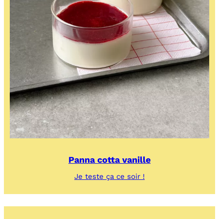
Panna cotta vanille
:
Je teste ça ce soir !
Panna
cotta
vanille