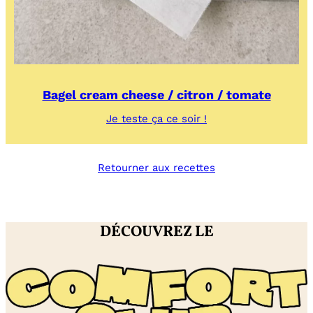
Bagel cream cheese / citron / tomate
:
Je teste ça ce soir !
Bagel
cream
cheese
Retourner aux recettes
/
citron
/
tomate
DÉCOUVREZ LE