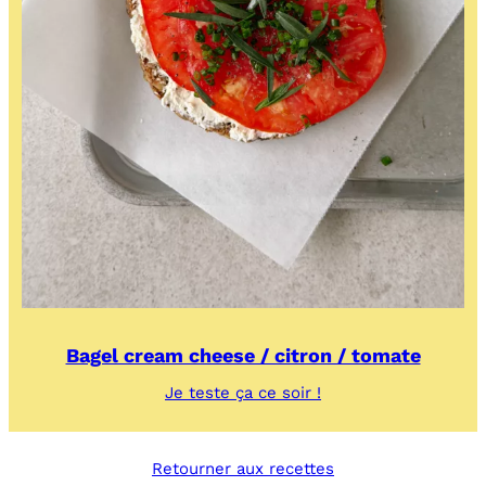
Bagel cream cheese / citron / tomate
:
Je teste ça ce soir !
Bagel
cream
cheese
Retourner aux recettes
/