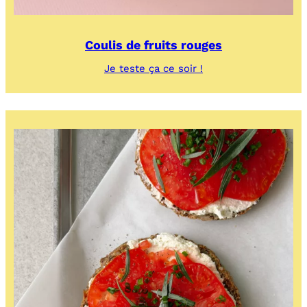
Coulis de fruits rouges
:
Je teste ça ce soir !
Coulis
de
fruits
rouges