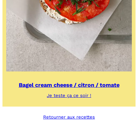
Bagel cream cheese / citron / tomate
:
Je teste ça ce soir !
Bagel
cream
cheese
Retourner aux recettes
/
citron
/
tomate