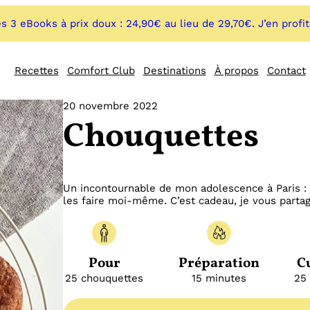
s 3 eBooks à prix doux : 24,90€ au lieu de 29,70€. J’en profi
Recettes
Comfort Club
Destinations
À propos
Contact
20 novembre 2022
Chouquettes
Un incontournable de mon adolescence à Paris : l
les faire moi-même. C’est cadeau, je vous parta
Pour
Préparation
C
25 chouquettes
15 minutes
25