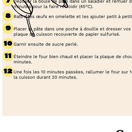
Déposer la boule de pâte dans un saladier et remuer 
minutes pour la faire refroidir (45°C).
Battre les œufs en omelette et les ajouter petit à petit
Placer la pâte dans une poche à douille et dresser vos
plaque de cuisson recouverte de papier sulfurisé.
Garnir ensuite de sucre perlé.
Éteindre le four bien chaud et placer la plaque de cho
minutes.
Une fois les 10 minutes passées, rallumer le four sur 
la cuisson durant 20 minutes.