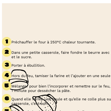
Préchauffer le four à 250°C chaleur tournante.
Dans une petite casserole, faire fondre le beurre avec le
et le sucre.
Porter à ébullition.
Hors du feu, tamiser la farine et l’ajouter en une seule 
Mélanger pour bien l’incorporer et remettre sur le feu,
1 minute pour dessécher la pâte.
Quand elle forme une boule et qu’elle ne colle plus su
casserole, c’est bon.