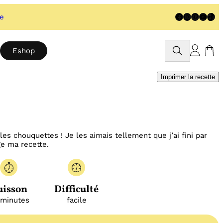
Facebook
Instagram
Pinteres
YouTu
TikT
te
Rechercher
Eshop
Imprimer la recette
es chouquettes ! Je les aimais tellement que j’ai fini par
ge ma recette.
uisson
Difficulté
 minutes
facile