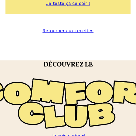
:
Je teste ça ce soir !
Coulis
de
fruits
rouges
Retourner aux recettes
DÉCOUVREZ LE
Je suis curieux!