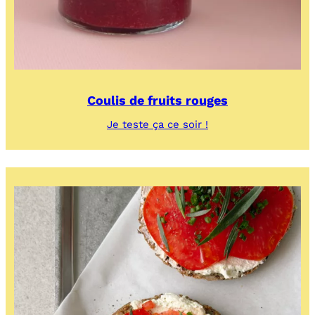
Coulis de fruits rouges
:
Je teste ça ce soir !
Coulis
de
fruits
rouges