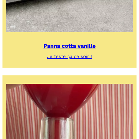
Panna cotta vanille
:
Je teste ça ce soir !
Panna
cotta
vanille