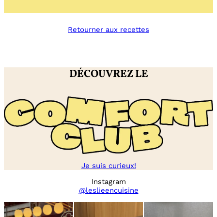
Bagel
cream
cheese
Retourner aux recettes
/
citron
/
tomate
DÉCOUVREZ LE
Je suis curieux!
Instagram
@leslieencuisine