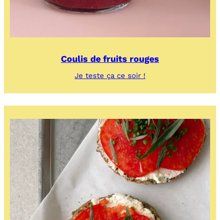
Coulis de fruits rouges
:
Je teste ça ce soir !
Coulis
de
fruits
rouges