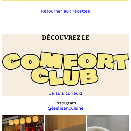
cream
cheese
Retourner aux recettes
/
citron
/
tomate
DÉCOUVREZ LE
Je suis curieux!
Instagram
@leslieencuisine