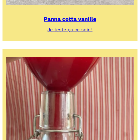
Panna cotta vanille
:
Je teste ça ce soir !
Panna
cotta
vanille