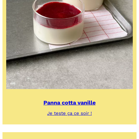
Panna cotta vanille
:
Je teste ça ce soir !
Panna
cotta
vanille