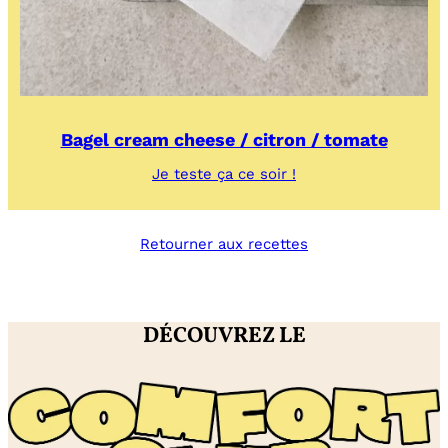
Bagel cream cheese / citron / tomate
:
Je teste ça ce soir !
Bagel
cream
cheese
Retourner aux recettes
/
citron
/
tomate
DÉCOUVREZ LE