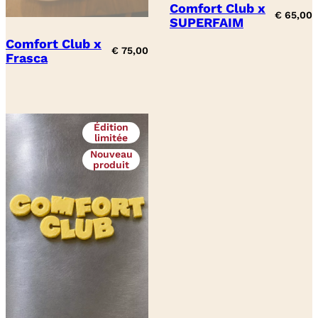
Comfort Club x
€
65,00
SUPERFAIM
Comfort Club x
€
75,00
Frasca
Édition
limitée
Nouveau
produit