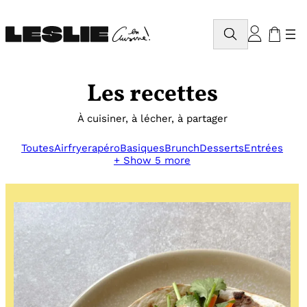
Aller
au
Rechercher
contenu
Les recettes
À cuisiner, à lécher, à partager
Toutes
Airfryer
apéro
Basiques
Brunch
Desserts
Entrées
+ Show 5 more