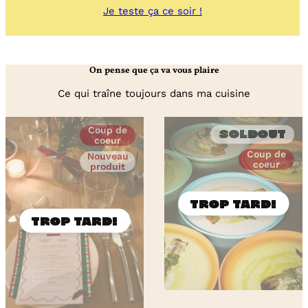
:
Je teste ça ce soir !
Wraps
smash
burger
à
On pense que ça va vous plaire
la
thaï
Ce qui traîne toujours dans ma cuisine
Coup de
Soldout
coeur
Coup de
Nouveau
coeur
produit