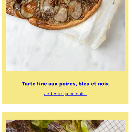
Tarte fine aux poires, bleu et noix
:
Je teste ça ce soir !
Tarte
fine
aux
poires,
bleu
et
noix