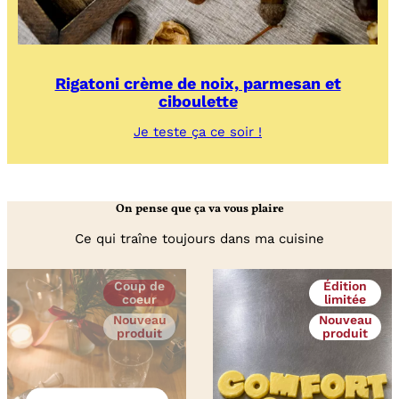
Rigatoni crème de noix, parmesan et
ciboulette
:
Je teste ça ce soir !
Rigatoni
crème
de
noix,
On pense que ça va vous plaire
parmesan
et
Ce qui traîne toujours dans ma cuisine
ciboulette
Coup de
Édition
coeur
limitée
Nouveau
Nouveau
produit
produit