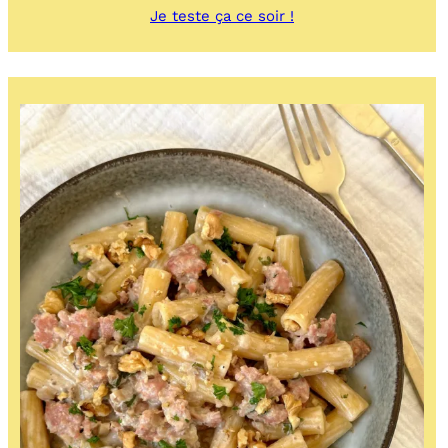
:
Je teste ça ce soir !
Penne
Poires
/
Taleggio
/
Noix