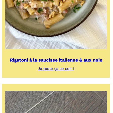
Rigatoni à la saucisse italienne & aux noix
:
Je teste ça ce soir !
Rigatoni
à
la
saucisse
italienne
&
aux
noix