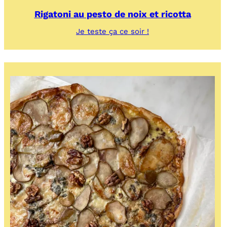
Rigatoni au pesto de noix et ricotta
:
Je teste ça ce soir !
Rigatoni
au
pesto
de
noix
et
ricotta