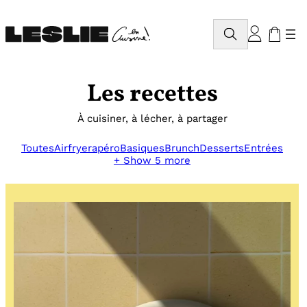
Aller
au
Rechercher
contenu
Les recettes
À cuisiner, à lécher, à partager
Toutes
Airfryer
apéro
Basiques
Brunch
Desserts
Entrées
+ Show 5 more