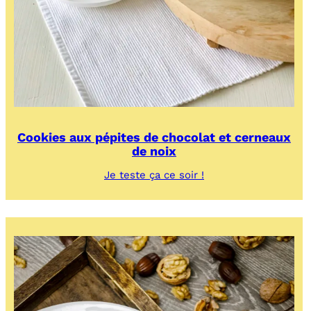
Cookies aux pépites de chocolat et cerneaux
de noix
:
Je teste ça ce soir !
Cookies
aux
pépites
de
chocolat
et
cerneaux
de
noix