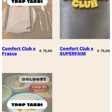
Comfort Club x
Comfort Club x
€
75,00
€
75,00
Frasca
SUPERFAIM
Soldout
Coup de
coeur