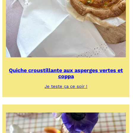
Quiche croustillante aux asperges vertes et
coppa
:
Je teste ça ce soir !
Quiche
croustillante
aux
asperges
vertes
et
coppa