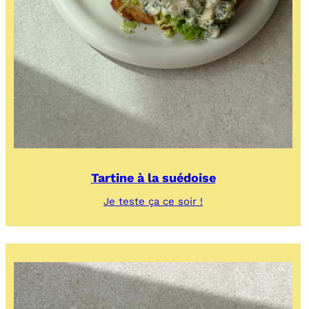
Tartine à la suédoise
:
Je teste ça ce soir !
Tartine
à
la
suédoise