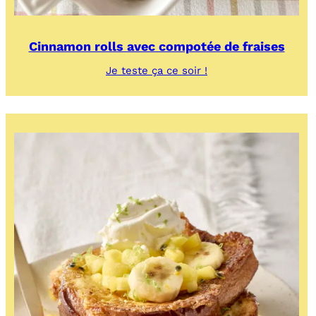
Cinnamon rolls avec compotée de fraises
:
Je teste ça ce soir !
Cinnamon
rolls
avec
compotée
de
fraises