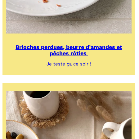
Brioches perdues, beurre d’amandes et
pêches rôties
:
Je teste ça ce soir !
Brioches
perdues,
beurre
d’amandes
et
pêches
rôties