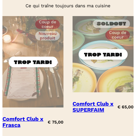
Ce qui traîne toujours dans ma cuisine
Coup de
Soldout
coeur
Coup de
Nouveau
coeur
produit
Comfort Club x
€
65,00
SUPERFAIM
Comfort Club x
€
75,00
Frasca