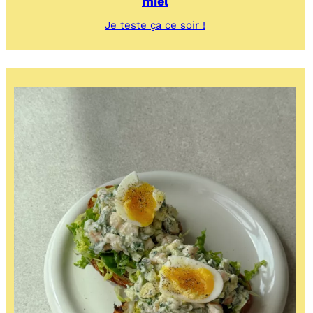
miel
:
Je teste ça ce soir !
Tartine
avocat,
oeuf
poché,
halloumi
grillé
au
miel