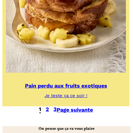
Pain perdu aux fruits exotiques
:
Je teste ça ce soir !
Pain
perdu
1
2
3
Page suivante
aux
fruits
exotiques
On pense que ça va vous plaire