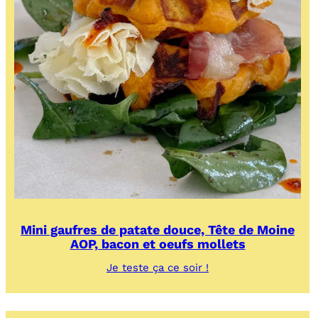
Mini gaufres de patate douce, Tête de Moine
AOP, bacon et oeufs mollets
:
Je teste ça ce soir !
Mini
gaufres
de