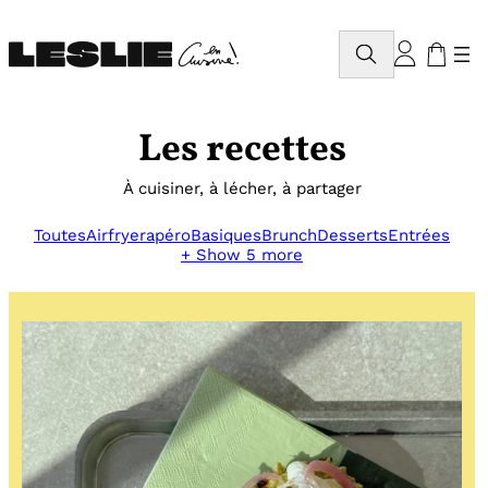
Aller
au
Rechercher
contenu
Les recettes
À cuisiner, à lécher, à partager
Toutes
Airfryer
apéro
Basiques
Brunch
Desserts
Entrées
+ Show 5 more