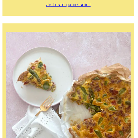
:
Je teste ça ce soir !
Pancakes
au
bacon
et
pommes
caramélisées