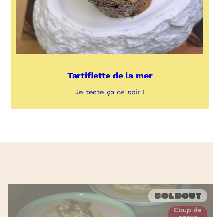
Tartiflette de la mer
:
Je teste ça ce soir !
Tartiflette
de
la
mer
Soldout
Coup de
coeur