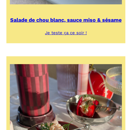
Salade de chou blanc, sauce miso & sésame
:
Je teste ça ce soir !
Salade
de
chou
blanc,
sauce
miso
&
sésame