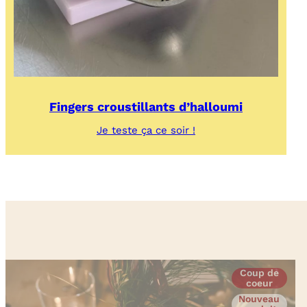
Fingers croustillants d’halloumi
:
Je teste ça ce soir !
Fingers
croustillants
d’halloumi
Coup de
coeur
Nouveau