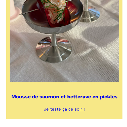
Mousse de saumon et betterave en pickles
:
Je teste ça ce soir !
Mousse
de
saumon