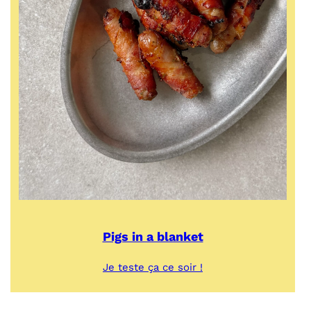
Pigs in a blanket
:
Je teste ça ce soir !
Pigs
in
a