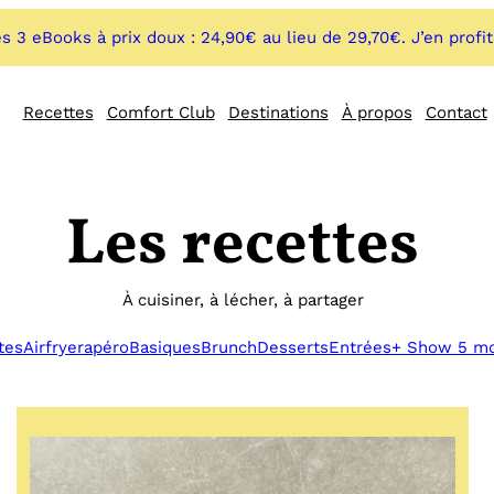
s 3 eBooks à prix doux : 24,90€ au lieu de 29,70€. J’en profi
Recettes
Comfort Club
Destinations
À propos
Contact
Les recettes
À cuisiner, à lécher, à partager
tes
Airfryer
apéro
Basiques
Brunch
Desserts
Entrées
+ Show 5 m