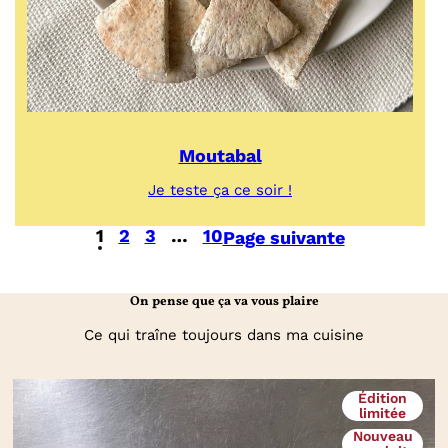
Moutabal
:
Je teste ça ce soir !
Moutabal
1
2
3
…
10
Page suivante
On pense que ça va vous plaire
Ce qui traîne toujours dans ma cuisine
Édition
limitée
Nouveau