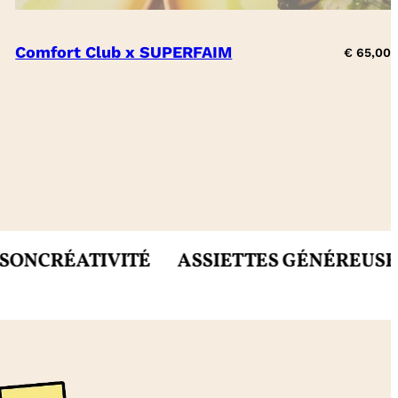
Comfort Club x SUPERFAIM
€
65,00
IVITÉ
ASSIETTES GÉNÉREUSES
MIETTES 