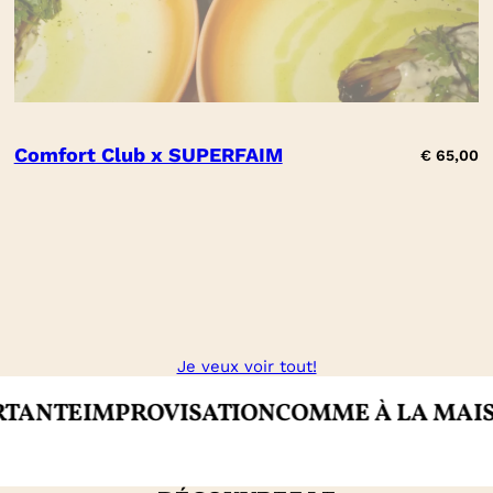
Comfort Club x SUPERFAIM
€
65,00
Je veux voir tout!
E
IMPROVISATION
COMME À LA MAISON
CR