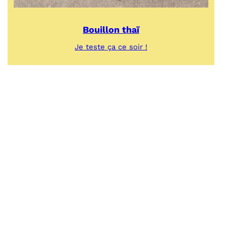
Bouillon thaï
:
Je teste ça ce soir !
Bouillon
thaï