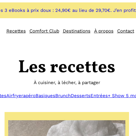
s 3 eBooks à prix doux : 24,90€ au lieu de 29,70€. J’en profi
Recettes
Comfort Club
Destinations
À propos
Contact
Les recettes
À cuisiner, à lécher, à partager
tes
Airfryer
apéro
Basiques
Brunch
Desserts
Entrées
+ Show 5 m