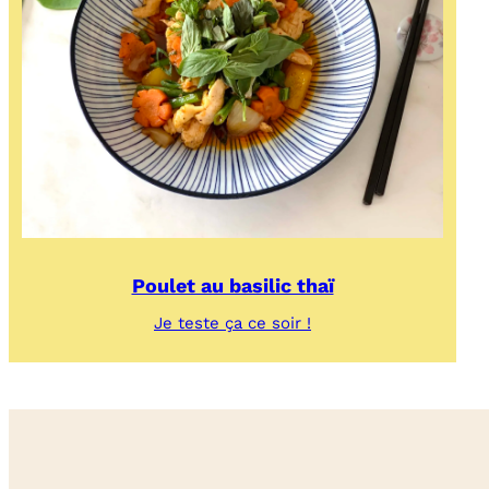
Poulet au basilic thaï
:
Je teste ça ce soir !
Poulet
au
basilic
thaï