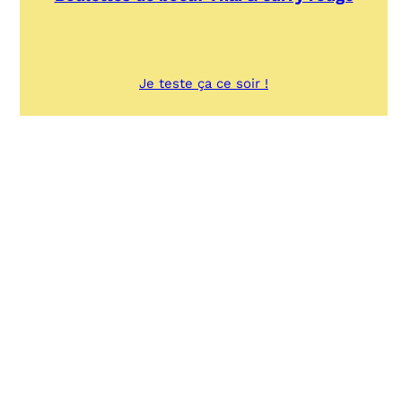
:
Je teste ça ce soir !
Boulettes
de
boeuf
Thai
&
curry
rouge