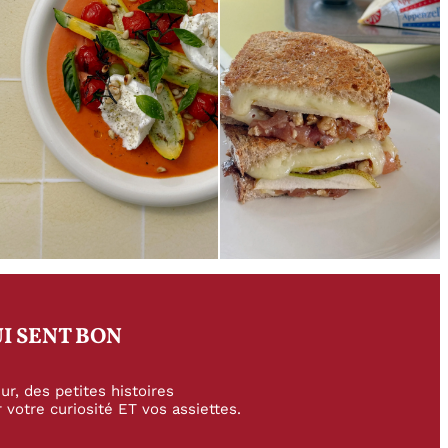
I SENT BON
r, des petites histoires
 votre curiosité ET vos assiettes.