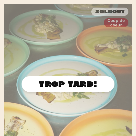
Soldout
Coup de
coeur