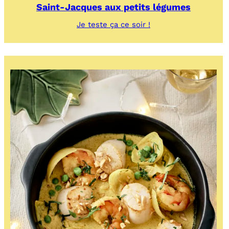
Saint-Jacques aux petits légumes
:
Je teste ça ce soir !
Saint-
Jacques
aux
petits
légumes