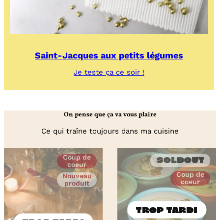
Saint-Jacques aux petits légumes
:
Je teste ça ce soir !
Saint-
Jacques
aux
petits
On pense que ça va vous plaire
légumes
Ce qui traîne toujours dans ma cuisine
Coup de
Soldout
coeur
Coup de
Nouveau
coeur
produit