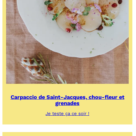
Carpaccio de Saint-Jacques, chou-fleur et
grenades
:
Je teste ça ce soir !
Carpaccio
de
Saint-
Jacques,