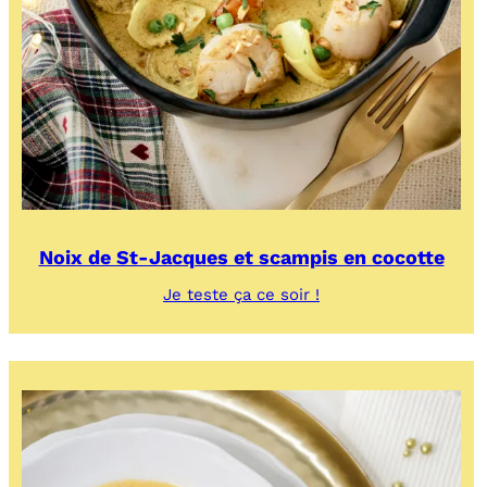
Noix de St-Jacques et scampis en cocotte
:
Je teste ça ce soir !
Noix
de
St-
Jacques
et
scampis
en
cocotte