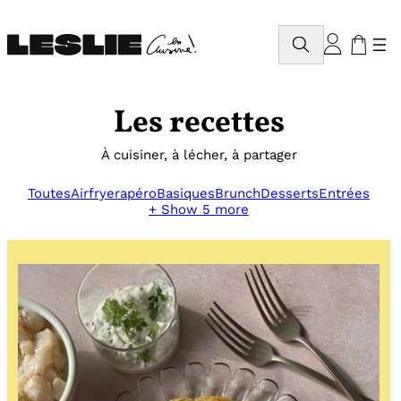
Aller
au
Rechercher
contenu
Les recettes
À cuisiner, à lécher, à partager
Toutes
Airfryer
apéro
Basiques
Brunch
Desserts
Entrées
+ Show 5 more