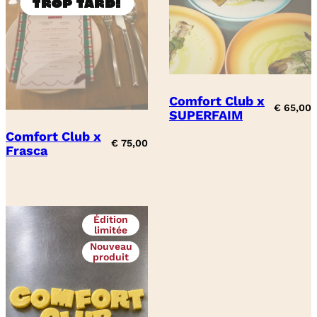
Comfort Club x
€
65,00
SUPERFAIM
Comfort Club x
€
75,00
Frasca
Édition
limitée
Nouveau
produit