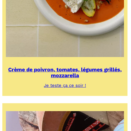
Crème de poivron, tomates, légumes grillés,
mozzarella
:
Je teste ça ce soir !
Crème
de
poivron,
tomates,
légumes
grillés,
mozzarella