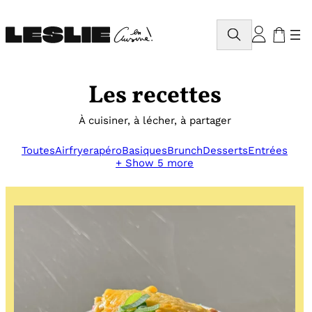
Aller
au
Rechercher
contenu
Les recettes
À cuisiner, à lécher, à partager
Toutes
Airfryer
apéro
Basiques
Brunch
Desserts
Entrées
+ Show 5 more