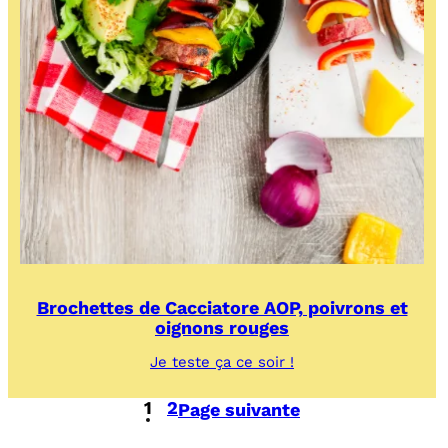
Brochettes de Cacciatore AOP, poivrons et
oignons rouges
:
Je teste ça ce soir !
Brochettes
de
1
2
Page suivante
Cacciatore
AOP,