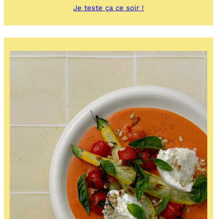
:
Je teste ça ce soir !
Tortillas
tex-
mex
gratinées
au
cheddar