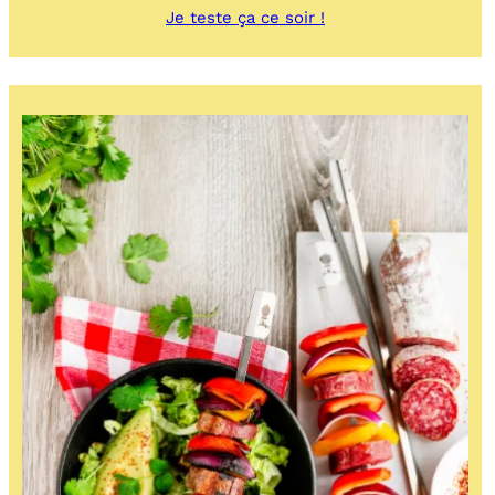
:
Je teste ça ce soir !
Taboulé
d’été