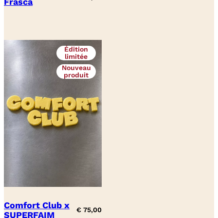
Frasca
Édition
limitée
Nouveau
produit
Comfort Club x
€
75,00
SUPERFAIM