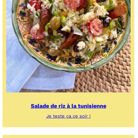
Salade de riz à la tunisienne
:
Je teste ça ce soir !
Salade
de
riz