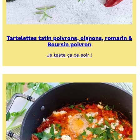
Tartelettes tatin poivrons, oignons, romarin &
Boursin poivron
:
Je teste ça ce soir !
Tartelettes
tatin
poivrons,
oignons,
romarin
&
Boursin
poivron