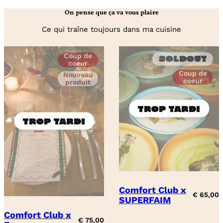
poivrons
et
On pense que ça va vous plaire
oignons
rouges
Ce qui traîne toujours dans ma cuisine
Coup de
Soldout
coeur
Coup de
Nouveau
coeur
produit
Comfort Club x
€
65,00
SUPERFAIM
Comfort Club x
€
75,00