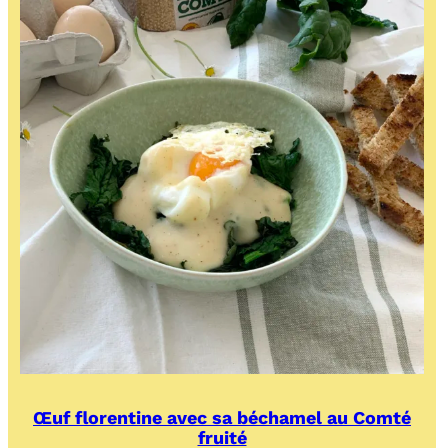
Œuf florentine avec sa béchamel au Comté
fruité