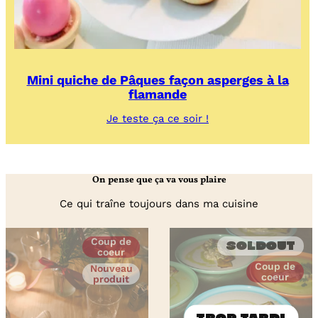
Mini quiche de Pâques façon asperges à la
flamande
:
Je teste ça ce soir !
Mini
quiche
de
Pâques
On pense que ça va vous plaire
façon
asperges
Ce qui traîne toujours dans ma cuisine
à
la
flamande
Coup de
Soldout
coeur
Coup de
Nouveau
coeur
produit