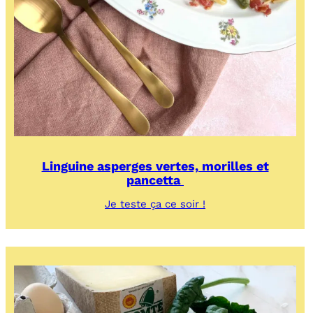
Linguine asperges vertes, morilles et
pancetta
:
Je teste ça ce soir !
Linguine
asperges
vertes,
morilles
et
pancetta