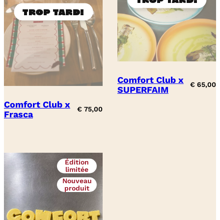
Comfort Club x
€
65,00
SUPERFAIM
Comfort Club x
€
75,00
Frasca
Édition
limitée
Nouveau
produit