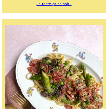
:
Je teste ça ce soir !
Cinnamon
rolls
avec
compotée
de
fraises