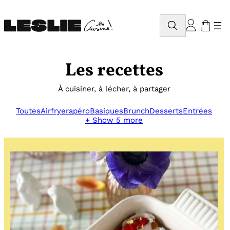
Aller
au
Rechercher
contenu
Les recettes
À cuisiner, à lécher, à partager
Toutes
Airfryer
apéro
Basiques
Brunch
Desserts
Entrées
+ Show 5 more