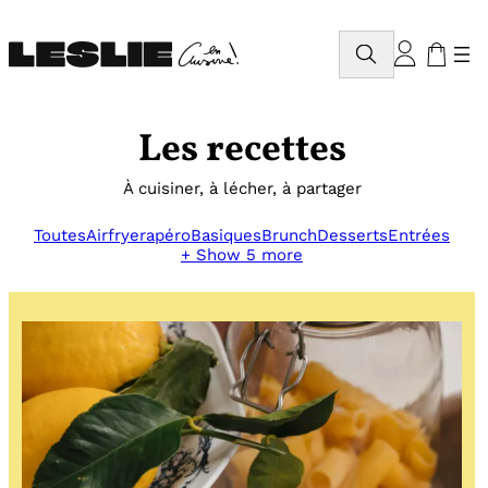
Aller
au
Rechercher
contenu
Les recettes
À cuisiner, à lécher, à partager
Toutes
Airfryer
apéro
Basiques
Brunch
Desserts
Entrées
+ Show 5 more