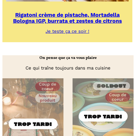
Rigatoni crème de pistache, Mortadella
Bologna IGP, burrata et zestes de citrons
:
Je teste ça ce soir !
Rigatoni
crème
de
pistache,
On pense que ça va vous plaire
Mortadella
Bologna
Ce qui traîne toujours dans ma cuisine
IGP,
burrata
et
Coup de
zestes
Soldout
coeur
de
Coup de
Nouveau
citrons
coeur
produit