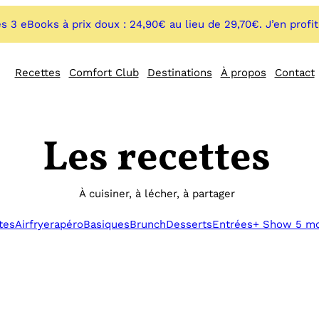
s 3 eBooks à prix doux : 24,90€ au lieu de 29,70€. J’en profi
Recettes
Comfort Club
Destinations
À propos
Contact
Les recettes
À cuisiner, à lécher, à partager
tes
Airfryer
apéro
Basiques
Brunch
Desserts
Entrées
+ Show 5 m