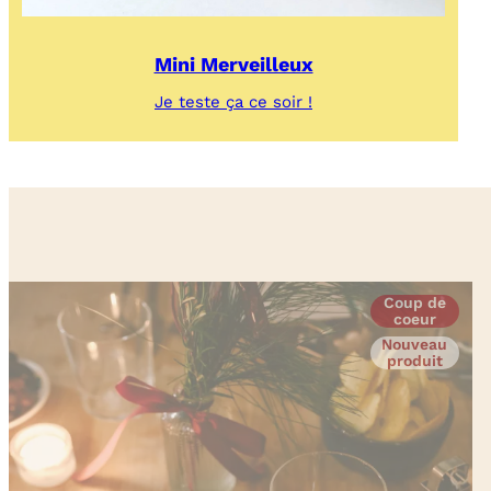
Mini Merveilleux
:
Je teste ça ce soir !
Mini
Merveilleux
Coup de
coeur
Nouveau
produit