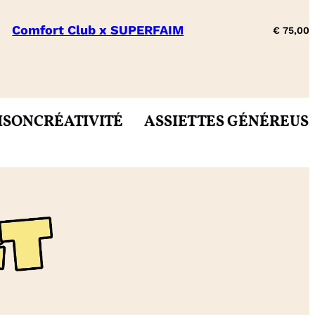
Comfort Club x SUPERFAIM
€
75,00
CRÉATIVITÉ
ASSIETTES GÉNÉREUSES
MIE