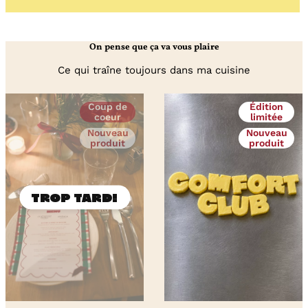
de
zestes
d’agrumes
On pense que ça va vous plaire
séchés
Ce qui traîne toujours dans ma cuisine
Coup de
Édition
coeur
limitée
Nouveau
Nouveau
produit
produit