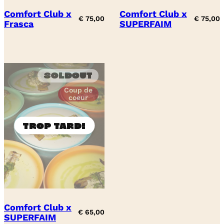
Comfort Club x
Comfort Club x
€
75,00
€
75,00
Frasca
SUPERFAIM
Soldout
Coup de
coeur
Comfort Club x
€
65,00
SUPERFAIM