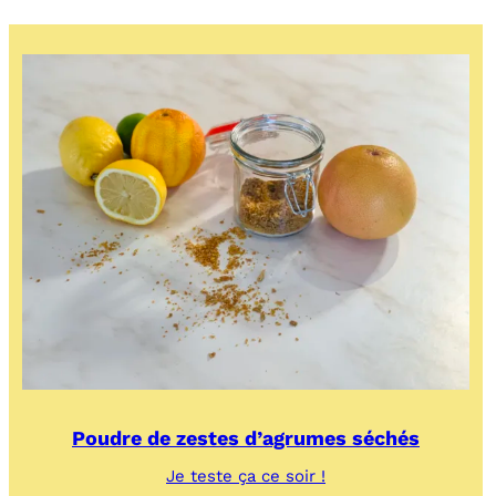
des
ours
Poudre de zestes d’agrumes séchés
:
Je teste ça ce soir !
Poudre