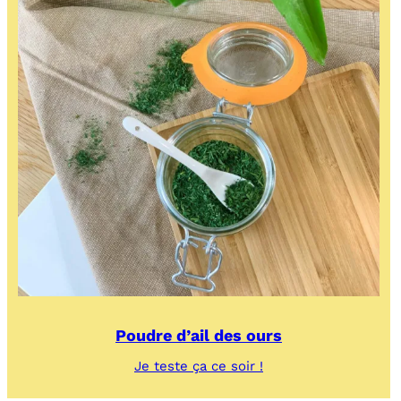
Poudre d’ail des ours
:
Je teste ça ce soir !
Poudre
d’ail