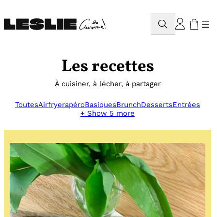
Aller
au
Rechercher
contenu
Les recettes
À cuisiner, à lécher, à partager
Toutes
Airfryer
apéro
Basiques
Brunch
Desserts
Entrées
+ Show 5 more