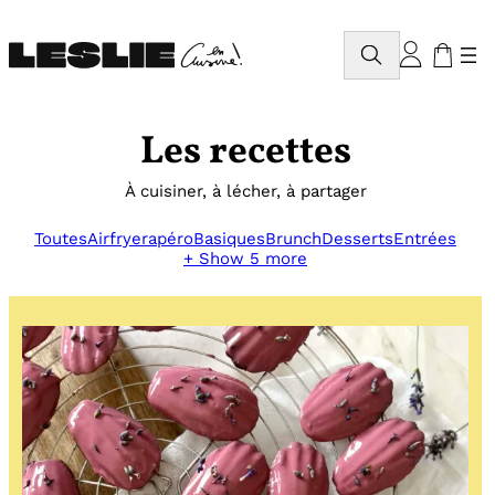
Aller
au
Rechercher
contenu
Les recettes
À cuisiner, à lécher, à partager
Toutes
Airfryer
apéro
Basiques
Brunch
Desserts
Entrées
+ Show 5 more