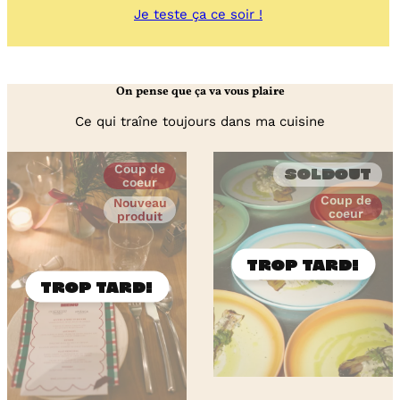
:
Je teste ça ce soir !
Madeleines
au
chocolat
rose
On pense que ça va vous plaire
ruby
Ce qui traîne toujours dans ma cuisine
Coup de
Soldout
coeur
Coup de
Nouveau
coeur
produit