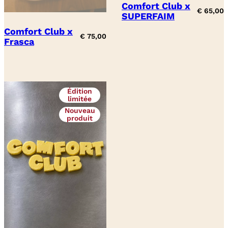
Comfort Club x
€
65,00
SUPERFAIM
Comfort Club x
€
75,00
Frasca
Édition
limitée
Nouveau
produit