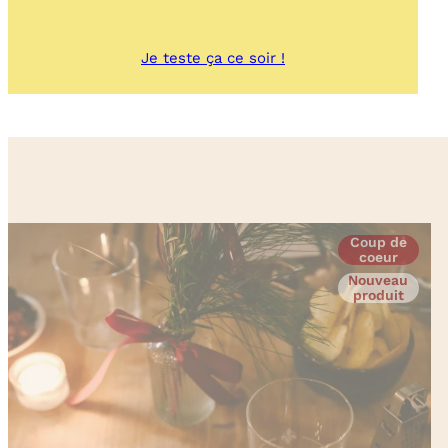
:
Je teste ça ce soir !
Chips
de
restes
d’un
« Poulet-
Frites »
Coup de
coeur
Nouveau
produit