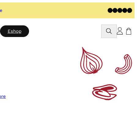
Facebook
Instagram
Pinteres
YouTu
TikT
te
Rechercher
Eshop
ore