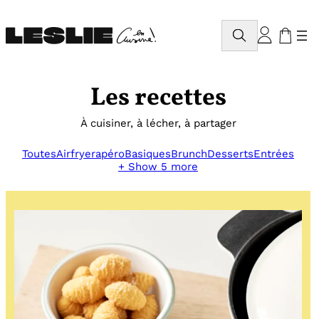
Aller
au
Rechercher
contenu
Les recettes
À cuisiner, à lécher, à partager
Toutes
Airfryer
apéro
Basiques
Brunch
Desserts
Entrées
+ Show 5 more