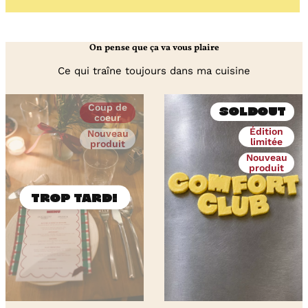
flamande
On pense que ça va vous plaire
Ce qui traîne toujours dans ma cuisine
Coup de
Soldout
coeur
Édition
Nouveau
limitée
produit
Nouveau
produit