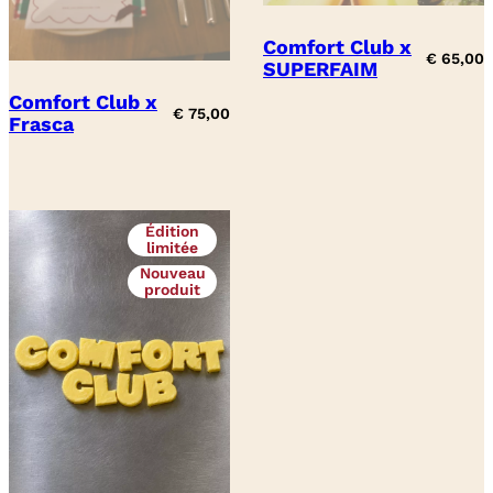
Comfort Club x
€
65,00
SUPERFAIM
Comfort Club x
€
75,00
Frasca
Édition
limitée
Nouveau
produit