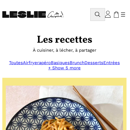
Aller
au
Rechercher
contenu
Les recettes
À cuisiner, à lécher, à partager
Toutes
Airfryer
apéro
Basiques
Brunch
Desserts
Entrées
+ Show 5 more