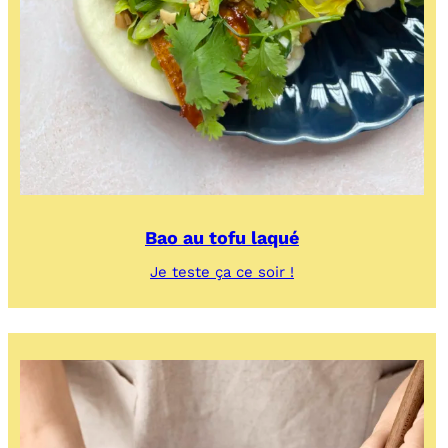
Bao au tofu laqué
:
Je teste ça ce soir !
Bao
au
tofu
laqué