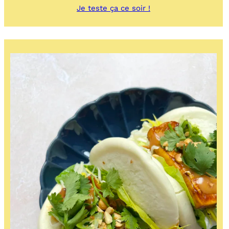
:
Je teste ça ce soir !
Nouilles
udon
sauce
cacahuète