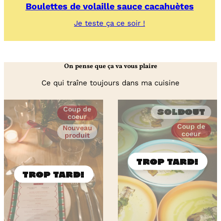
Boulettes de volaille sauce cacahuètes
:
Je teste ça ce soir !
Boulettes
de
volaille
sauce
On pense que ça va vous plaire
cacahuètes
Ce qui traîne toujours dans ma cuisine
Coup de
Soldout
coeur
Coup de
Nouveau
coeur
produit